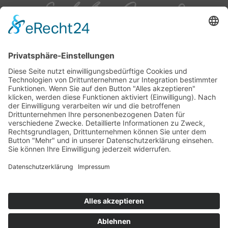
Sie haben Fragen?
06028 - 9725-0
info@ladyset.de
LadySet Schüssler & Zachmann GmbH
Ruchelnheimstr. 20
63743 Aschaffenburg-Obernau
Fax: 06028-8088
SERVICE
RECHTLICHES
Kontakt
AGB
Impressum
Datenschutz